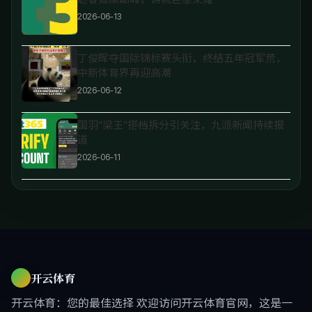
2026-06-13
丁俊晖夺国际锦标赛头衔，终结五年冠军荒，
中新体育界再迎高潮
2026-06-12
国羽“梁王”搭档拆分引关注，九派新闻持续报
道
2026-06-11
开云体育
开云体育：您的最佳选择 欢迎访问开云体育官网，这是一