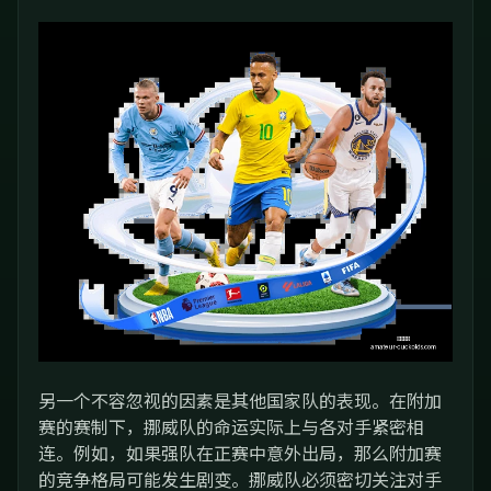
另一个不容忽视的因素是其他国家队的表现。在附加
赛的赛制下，挪威队的命运实际上与各对手紧密相
连。例如，如果强队在正赛中意外出局，那么附加赛
的竞争格局可能发生剧变。挪威队必须密切关注对手