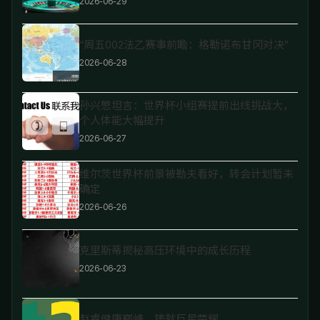
2026-06-29
“周五002法乙赛事前瞻：格勒诺布甘冈对决”
2026-06-28
孙兴慜坦言：世界杯小组赛提前出线挑战大，
个人体能大幅提升
2026-06-27
维尔茨世界杯前景被勒夫看好，转会计划暂未
确定
2026-06-26
克里斯蒂揭秘高压环境中的成长历程
2026-06-23
赵睿健康巅峰，铸就巨星荣耀