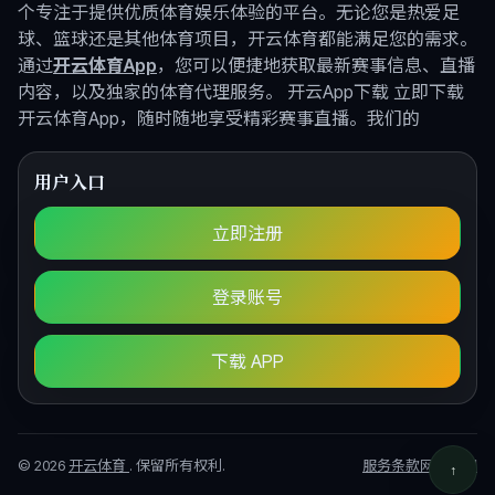
个专注于提供优质体育娱乐体验的平台。无论您是热爱足
球、篮球还是其他体育项目，开云体育都能满足您的需求。
通过
开云体育App
，您可以便捷地获取最新赛事信息、直播
内容，以及独家的体育代理服务。 开云App下载 立即下载
开云体育App，随时随地享受精彩赛事直播。我们的
用户入口
立即注册
登录账号
下载 APP
© 2026
开云体育
. 保留所有权利.
服务条款
网站地图
↑