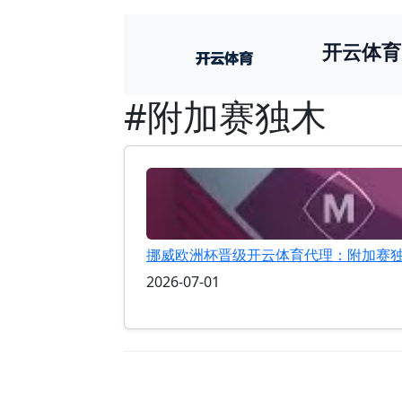
开云体育
#附加赛独木
挪威欧洲杯晋级开云体育代理：附加赛
2026-07-01