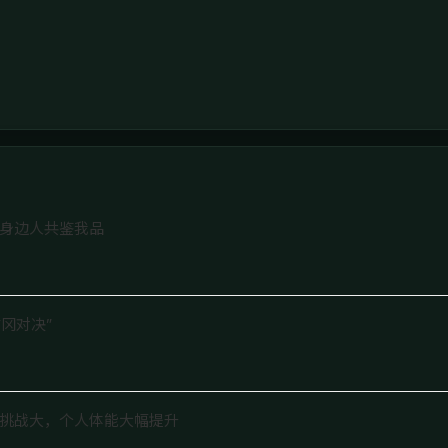
身边人共鉴我品
冈对决”
挑战大，个人体能大幅提升