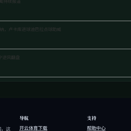
新闻持续报道
纳，卢卡库进球迪巴拉点球助威
宁逆风翻盘
导航
支持
开云体育下载
帮助中心
网，这