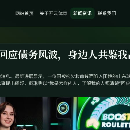
网站首页
关于开云体育
新闻资讯
联系我们
回应债务风波，身边人共鉴我
消息。最新进展显示，一位因被拖欠救命钱而陷入困境的山东球
事提出质疑，戴琳则以“我是怎样的人，了解我的人都清楚”回应