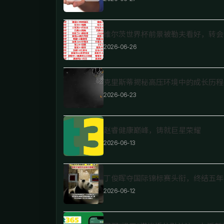
维尔茨世界杯前景被勒夫看好，转会
2026-06-26
克里斯蒂揭秘高压环境中的成长历程
2026-06-23
赵睿健康巅峰，铸就巨星荣耀
2026-06-13
丁俊晖夺国际锦标赛头衔，终结五年
2026-06-12