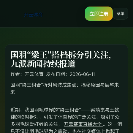
立即注册
菜单
国羽“梁王”搭档拆分引关注，
九派新闻持续报道
作者：开云体育 发布日期：2026-06-11
国羽“梁王组合”拆对风波成焦点：揭秘原因与展望未
来
近期，我国羽毛球界的“梁王组合”——梁靖崑与王懿
律的临时拆对，引发了体育界的广泛关注，吸引了众
多羽毛球爱好者的关注，
开云赛事直播大全
。这一消
息不仅让羽毛球界为之震动，也在社交媒体上掀起了