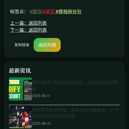
标签云：
#国羽
#梁王
#搭档拆分引
上一篇：返回列表
下一篇：返回列表
返回列表
复制链接
最新资讯
国羽“梁王”搭档拆分引关注，九派新闻持续报
道
2026-06-11
意杯开云体育代理：罗马力克克雷莫纳，卢卡
库进球迪巴拉点球助威
2026-06-10