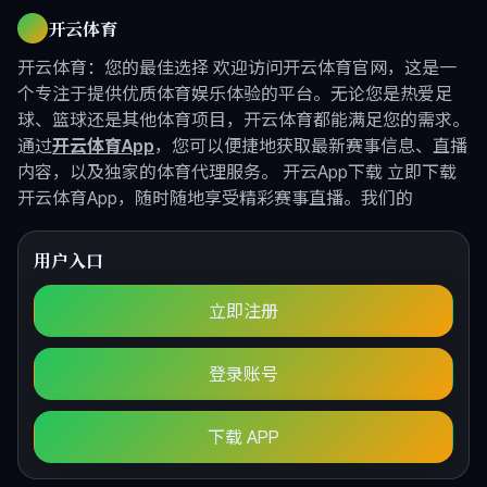
开云体育
开云体育：您的最佳选择 欢迎访问开云体育官网，这是一
个专注于提供优质体育娱乐体验的平台。无论您是热爱足
球、篮球还是其他体育项目，开云体育都能满足您的需求。
通过
开云体育App
，您可以便捷地获取最新赛事信息、直播
内容，以及独家的体育代理服务。 开云App下载 立即下载
开云体育App，随时随地享受精彩赛事直播。我们的
用户入口
立即注册
登录账号
下载 APP