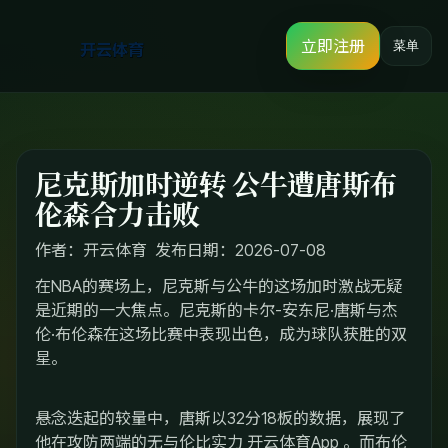
立即注册
菜单
尼克斯加时逆转 公牛遭唐斯布
伦森合力击败
作者：开云体育 发布日期：2026-07-08
在NBA的赛场上，尼克斯与公牛的这场加时激战无疑
是近期的一大焦点。尼克斯的卡尔-安东尼·唐斯与杰
伦·布伦森在这场比赛中表现出色，成为球队获胜的双
星。
悬念迭起的较量中，唐斯以32分18板的数据，展现了
他在攻防两端的无与伦比实力
开云体育App
。而布伦