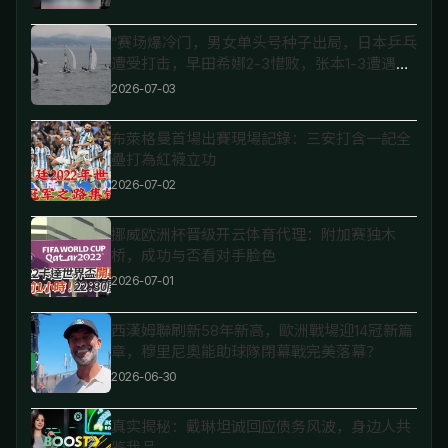
“赛场爆冷门，男女单头号种子出局，日本乒乓
遭受打击，早田希娜2-3惜败，张本1-3遭遇逆
袭”
2026-07-03
布萊格曼首場出賽現場記錄：三安打含一記全
壘打為紅襪立功
2026-07-02
挪威欧洲杯晋级开云体育代理：附加赛独木
桥，成功与否看对手脸色
2026-07-01
西漢姆聯刷新58年新高，歐洲戰場迎14冠新篇
章，穆里尼奧能助球隊閉幕戰完美落幕？
2026-06-30
真实揭秘：戴琳坦诚回应债务风波，身边人共
鉴我品