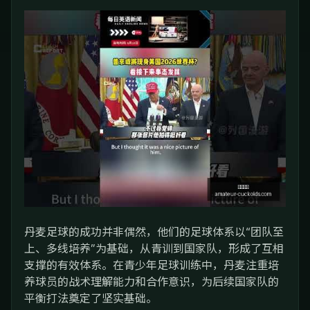
丹麦足球的成功并非偶然，他们的足球体系以“团队至
上、多线培养”为基础，从青训到国家队，形成了互相
支撑的有效体系。在青少年足球训练中，丹麦注重培
养球员的战术理解能力和合作意识，为后续国家队的
平衡打法奠定了坚实基础。