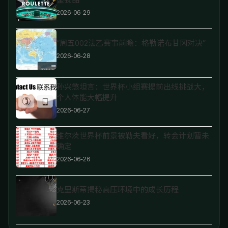
2026-06-29
“周五002法乙赛事前瞻：格勒诺布甘冈对决”
2026-06-28
孙兴慜坦言：世界杯小组赛提前出线挑战大，
个人体能大幅提升
2026-06-27
维尔茨世界杯前景被勒夫看好，转会计划暂未
确定
2026-06-26
克里斯蒂揭秘高压环境中的成长历程
2026-06-23