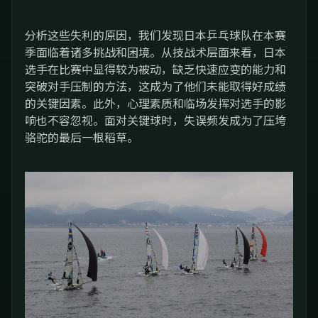
分析这些失利的原因，我们发现日本乒乓球队在本赛
季面临着诸多挑战和困境。从技战术层面来看，日本
选手在比赛中显得较为被动，缺乏快速应变的能力和
突破对手压制的方法，这成为了他们未能取得好成绩
的关键因素。此外，心理素质和临场发挥对选手的影
响也不容忽视。面对关键球时，失误频发成为了压垮
骆驼的最后一根稻草。