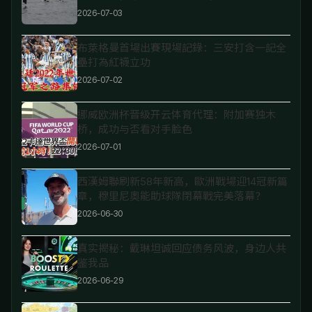
袭”
2026-07-03
布萊格曼首場出賽現場記錄：三安打含一記全
壘打為紅襪立功
2026-07-02
挪威欧洲杯晋级开云体育代理：附加赛独木
桥，成功与否看对手脸色
2026-07-01
西漢姆聯刷新58年新高，歐洲戰場迎14冠新篇
章，穆里尼奧能助球隊閉幕戰完美落幕？
2026-06-30
真实揭秘：戴琳坦诚回应债务风波，身边人共
鉴我品
2026-06-29