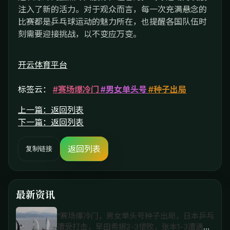
注入了新的活力。对于观众而言，每一次充满悬念的
比赛都是乒乓球运动的魅力所在，也提醒各国队伍时
刻需要迎接挑战，以不变应万变。
开云体育平台
标签云：
#赛场爆冷门
#男女单头号
#种子出局
上一篇：返回列表
下一篇：返回列表
返回列表
复制链接
最新资讯
“赛场爆冷门，男女单头号种子出局，日本乒乓
遭受打击，早田希娜2-3惜败，张本1-3遭遇逆