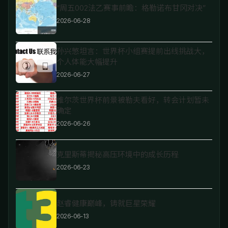
“周五002法乙赛事前瞻：格勒诺布甘冈对决”
2026-06-28
孙兴慜坦言：世界杯小组赛提前出线挑战大，
个人体能大幅提升
2026-06-27
维尔茨世界杯前景被勒夫看好，转会计划暂未
确定
2026-06-26
克里斯蒂揭秘高压环境中的成长历程
2026-06-23
赵睿健康巅峰，铸就巨星荣耀
2026-06-13