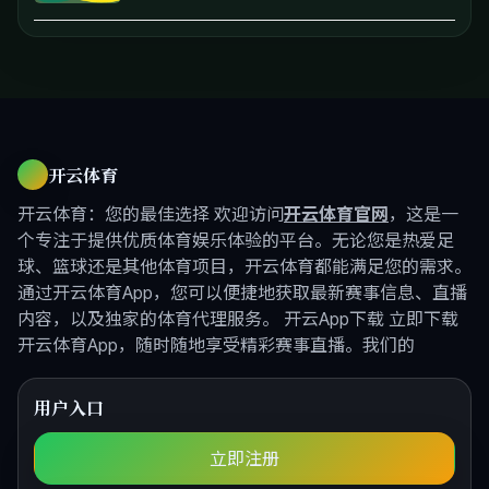
开云体育
开云体育：您的最佳选择 欢迎访问
开云体育官网
，这是一
个专注于提供优质体育娱乐体验的平台。无论您是热爱足
球、篮球还是其他体育项目，开云体育都能满足您的需求。
通过开云体育App，您可以便捷地获取最新赛事信息、直播
内容，以及独家的体育代理服务。 开云App下载 立即下载
开云体育App，随时随地享受精彩赛事直播。我们的
用户入口
立即注册