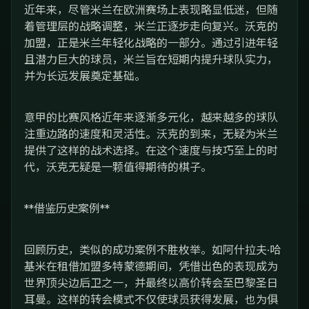
近年来，尽管米兰在欧洲赛场上表现略显低迷，但随
着管理层的战略调整，米兰正逐步走向复兴。沃克的
加盟，正是米兰年轻化战略的一部分。通过引进年轻
且潜力巨大的球员，米兰旨在短期内提升球队实力，
并为长远发展奠定基础。
意甲的比赛风格近年来逐渐多元化，越来越多的球队
注重边路的速度和灵活性。沃克的到来，无疑为米兰
提供了这样的战术选择。在这个速度与技巧至上的时
代，沃克无疑是一颗值得期待的棋子。
**借鉴历史案例**
回顾历史，类似的成功案例不胜枚举。如阿什拉夫·哈
基米在租借加盟多特蒙德期间，凭借出色的表现成为
世界顶尖边后卫之一，并最终以高价转会至巴黎圣日
耳曼。这样的转会模式不仅使球员获得发展，也为俱