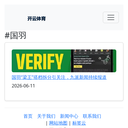
#国羽
国羽“梁王”搭档拆分引关注，九派新闻持续报道
2026-06-11
首页
关于我们
新闻中心
联系我们
|
网站地图
|
标签云