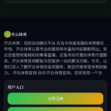
开云体育
开云体育：您的运动娱乐平台 在当今快速发展的体育娱乐
市场，开云体育以其专业的服务和丰富的内容脱颖而出。无
论您是想观看精彩的赛事直播，还是寻找可靠的体育代理服
务，开云体育官网都能为您提供一站式解决方案。今天，让
我们深入了解开云体育的各项服务，助您尽情享受体育的魅
力。 开云体育官网 访问 开云体育官网，您将发现一个功
用户入口
立即注册