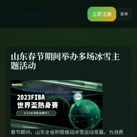
立即注册
菜单
山东春节期间举办多场冰雪主
题活动
春节期间，山东全省积极推动冰雪运动发展，为消费