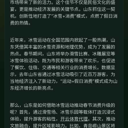
市场带来了新的活力。这个佳节不仅是民俗文化的盛
宴，更是推动经济发展的关键节点。山东抓住这一契
机，创新性地打造了“冰雪+消费”模式，点燃了假日消
费的热情。
近年来，冰雪运动在全国范围内掀起了一股热潮，山
东凭借其丰富的冰雪资源和地理优势，成为了发展的
热点。春节期间，山东将举办滑雪比赛、冰雕展览等
冰雪体验活动，既为市民和游客带来了欢乐，也促进
了餐饮、住宿、交通等相关行业的消费增长。数据显
示，去年山东省通过冰雪活动吸引了近百万游客，为
当地经济注入了新动力，“运动+假日消费”模式成为山
东经济增长的新亮点。
那么，山东是如何借助冰雪运动推动春节消费升级的
呢？首先，通过滑雪场、冰雪乐园等载体打造沉浸式
体验，提升游客的粘性，
开云体育代理
。其次，推动
文旅融合，提升区域影响力。比如，青岛崂山景区将