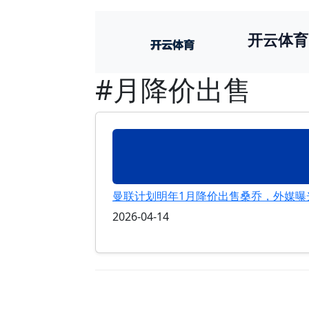
开云体育
#月降价出售
曼联计划明年1月降价出售桑乔，外媒曝
2026-04-14